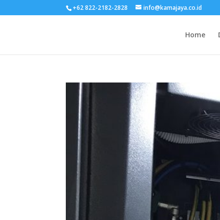
+62 822-2182-2828
info@kamajaya.co.id
Home