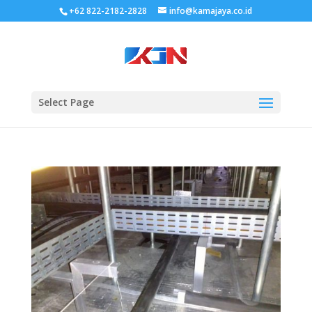
+62 822-2182-2828
info@kamajaya.co.id
Select Page