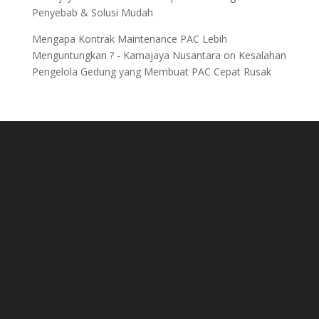
Penyebab & Solusi Mudah
Mengapa Kontrak Maintenance PAC Lebih
Menguntungkan ? - Kamajaya Nusantara
on
Kesalahan
Pengelola Gedung yang Membuat PAC Cepat Rusak