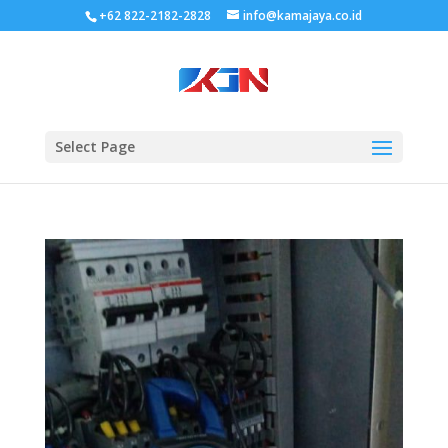
+62 822-2182-2828
info@kamajaya.co.id
Select Page