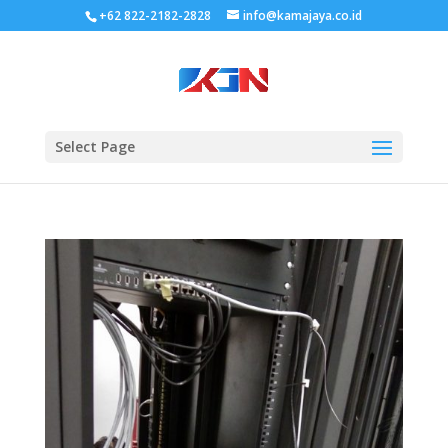
+62 822-2182-2828
info@kamajaya.co.id
Select Page