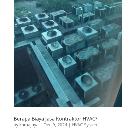
Berapa Biaya Jasa Kontraktor HVAC?
by
kamajaya
|
Dec 9, 2024
|
HVAC System