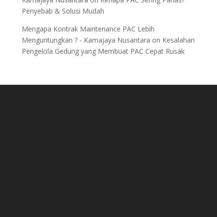
Penyebab & Solusi Mudah
Mengapa Kontrak Maintenance PAC Lebih
Menguntungkan ? - Kamajaya Nusantara
on
Kesalahan
Pengelola Gedung yang Membuat PAC Cepat Rusak