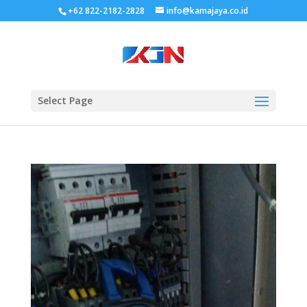
+62 822-2182-2828
info@kamajaya.co.id
Select Page