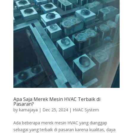
Apa Saja Merek Mesin HVAC Terbaik di
Pasaran?
by
kamajaya
|
Dec 25, 2024
|
HVAC System
Ada beberapa merek mesin HVAC yang dianggap
sebagai yang terbaik di pasaran karena kualitas, daya