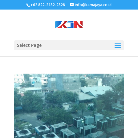
+62 822-2182-2828
info@kamajaya.co.id
Select Page