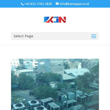
+62 822-2182-2828
info@kamajaya.co.id
Select Page