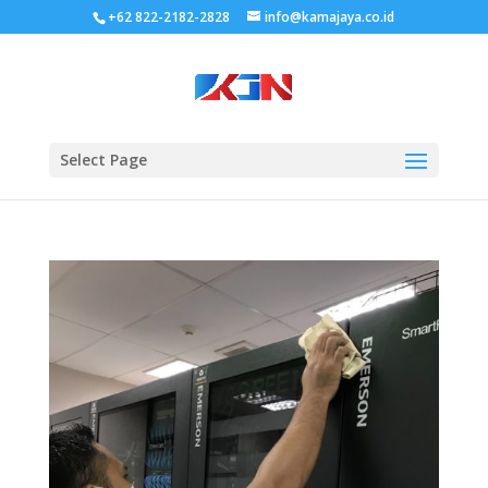
+62 822-2182-2828
info@kamajaya.co.id
Select Page