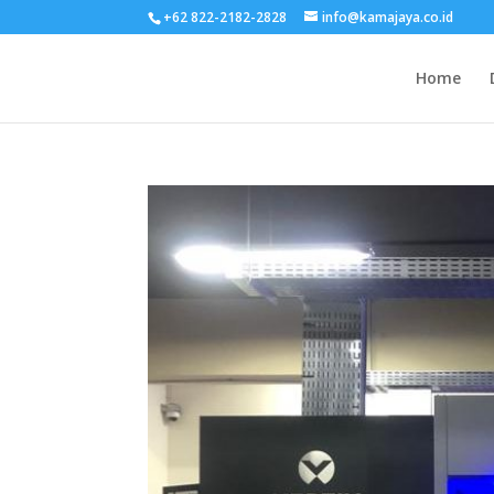
+62 822-2182-2828
info@kamajaya.co.id
Home