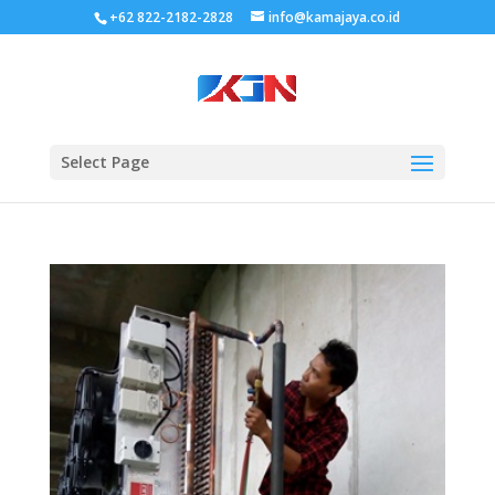
+62 822-2182-2828
info@kamajaya.co.id
Select Page