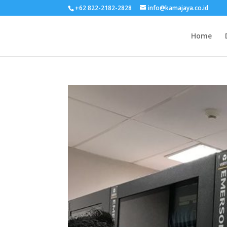
+62 822-2182-2828
info@kamajaya.co.id
Home