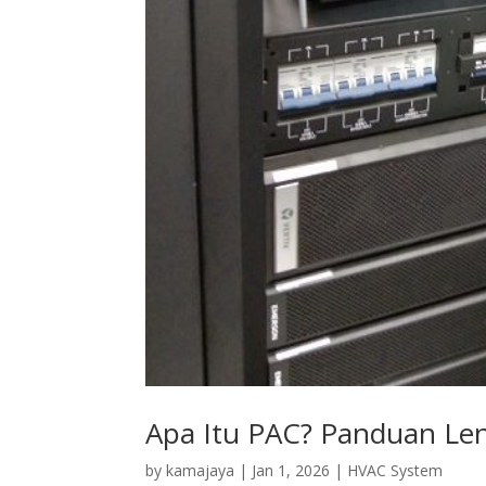
Apa Itu PAC? Panduan Le
by
kamajaya
|
Jan 1, 2026
|
HVAC System