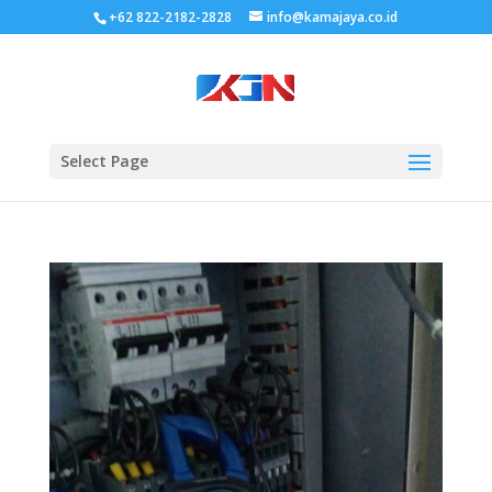
+62 822-2182-2828
info@kamajaya.co.id
Select Page