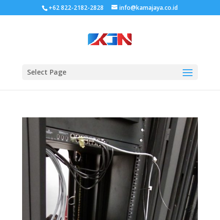
+62 822-2182-2828
info@kamajaya.co.id
Select Page