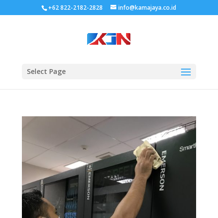
+62 822-2182-2828
info@kamajaya.co.id
Select Page