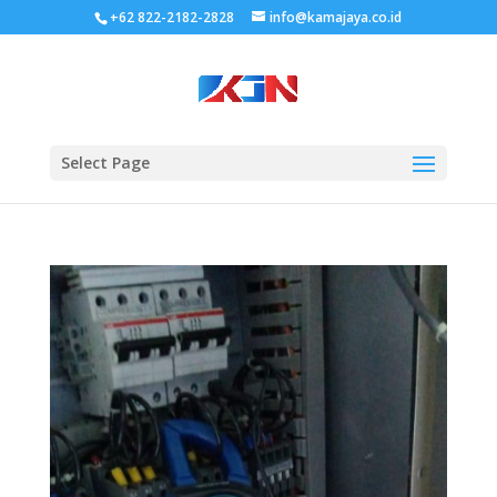
+62 822-2182-2828
info@kamajaya.co.id
Select Page