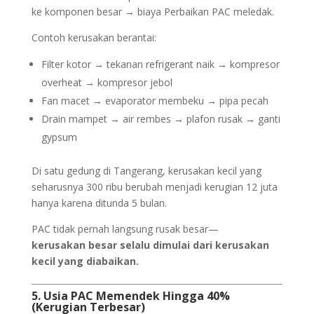
ke komponen besar → biaya Perbaikan PAC meledak.
Contoh kerusakan berantai:
Filter kotor → tekanan refrigerant naik → kompresor
overheat → kompresor jebol
Fan macet → evaporator membeku → pipa pecah
Drain mampet → air rembes → plafon rusak → ganti
gypsum
Di satu gedung di Tangerang, kerusakan kecil yang
seharusnya 300 ribu berubah menjadi kerugian 12 juta
hanya karena ditunda 5 bulan.
PAC tidak pernah langsung rusak besar—
kerusakan besar selalu dimulai dari kerusakan
kecil yang diabaikan.
5. Usia PAC Memendek Hingga 40%
(Kerugian Terbesar)