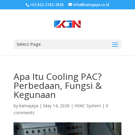
+62 822-2182-2828
info@kamajaya.co.id
Select Page
Apa Itu Cooling PAC?
Perbedaan, Fungsi &
Kegunaan
by
kamajaya
|
May 14, 2026
|
HVAC System
|
0
comments