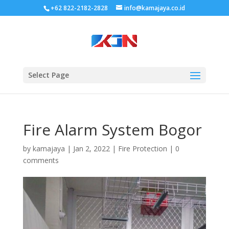
+62 822-2182-2828
info@kamajaya.co.id
Select Page
Fire Alarm System Bogor
by
kamajaya
|
Jan 2, 2022
|
Fire Protection
|
0
comments