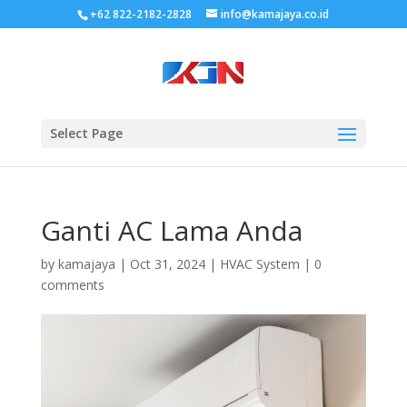
+62 822-2182-2828
info@kamajaya.co.id
Select Page
Ganti AC Lama Anda
by
kamajaya
|
Oct 31, 2024
|
HVAC System
|
0
comments