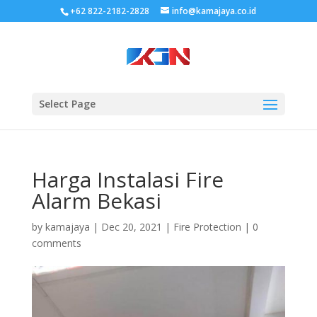
+62 822-2182-2828
info@kamajaya.co.id
Select Page
Harga Instalasi Fire
Alarm Bekasi
by
kamajaya
|
Dec 20, 2021
|
Fire Protection
|
0
comments