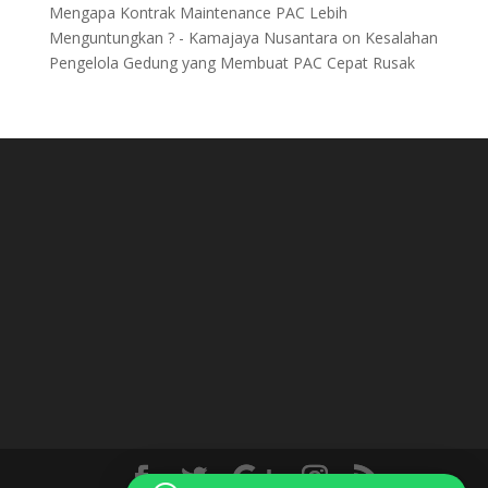
Mengapa Kontrak Maintenance PAC Lebih
Menguntungkan ? - Kamajaya Nusantara
on
Kesalahan
Pengelola Gedung yang Membuat PAC Cepat Rusak