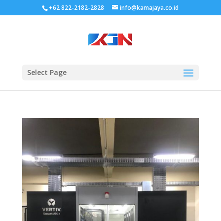
+62 822-2182-2828
info@kamajaya.co.id
Select Page