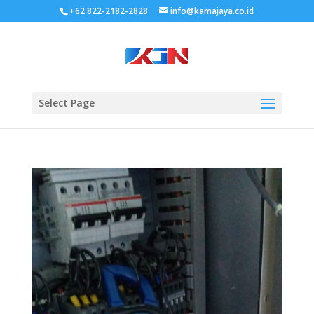
+62 822-2182-2828
info@kamajaya.co.id
Select Page